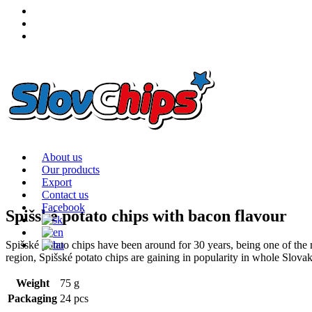
About us
Our products
Export
Contact us
Facebook
Spišské potato chips with bacon flavour
Spišské potato chips have been around for 30 years, being one of the 
region, Spišské potato chips are gaining in popularity in whole Slovak
Weight
75 g
Packaging
24 pcs