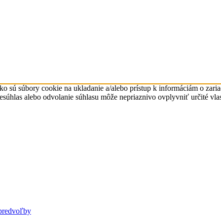
ko sú súbory cookie na ukladanie a/alebo prístup k informáciám o zari
Nesúhlas alebo odvolanie súhlasu môže nepriaznivo ovplyvniť určité vlas
predvoľby