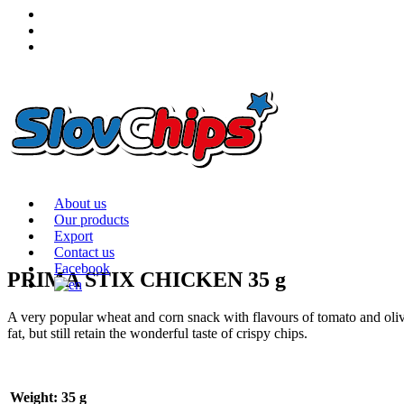
About us
Our products
Export
Contact us
Facebook
PRIMA STIX CHICKEN 35 g
A very popular wheat and corn snack with flavours of tomato and olives
fat, but still retain the wonderful taste of crispy chips.
Weight: 35 g