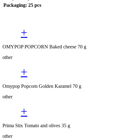
Packaging: 25 pcs
+
OMYPOP POPCORN Baked cheese 70 g
other
+
Omypop Popcorn Golden Karamel 70 g
other
+
Prima Stix Tomato and olives 35 g
other