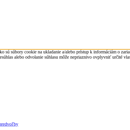
ko sú súbory cookie na ukladanie a/alebo prístup k informáciám o zari
Nesúhlas alebo odvolanie súhlasu môže nepriaznivo ovplyvniť určité vlas
predvoľby